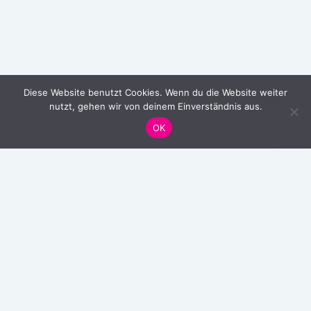
Diese Website benutzt Cookies. Wenn du die Website weiter
nutzt, gehen wir von deinem Einverständnis aus.
OK
Nach
oben
scroll
© sponTat e.V. 2019-2026 |
Impressum
|
Datenschutz