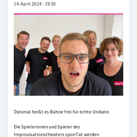
„sponTäter“ in Aktion
14. April 2024 - 19:30
Trainings / Workshops
Impro-Trainings
Einführung in die Meisner-Technik
Buchbares
Buchungshistorie
Kontakt
Diesmal heißt es Bühne frei für echte Unikate.
Die Spielerinnen und Spieler des
Improvisationstheaters sponTat werden