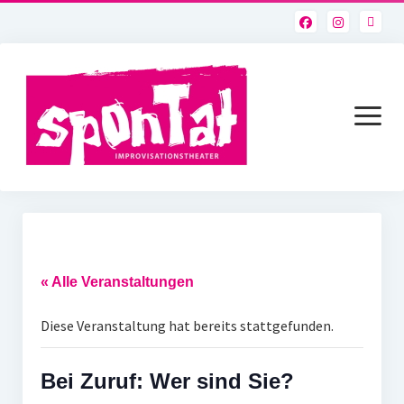
Menü
öffnen
Improvisationstheater?!
Improvisationstheater„sponTat“
« Alle Veranstaltungen
Theatersport
Diese Veranstaltung hat bereits stattgefunden.
Aktuelle „SponTaten“
Vergangene „sponTaten“
Bei Zuruf: Wer sind Sie?