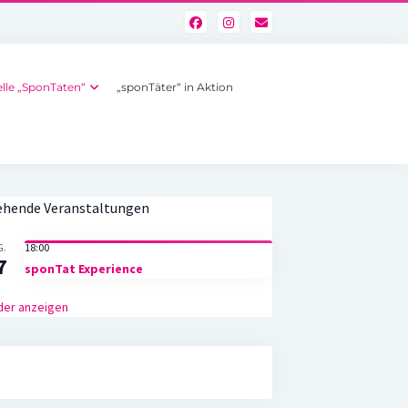
lle „SponTaten“
„sponTäter“ in Aktion
ehende Veranstaltungen
18:00
G.
7
sponTat Experience
der anzeigen