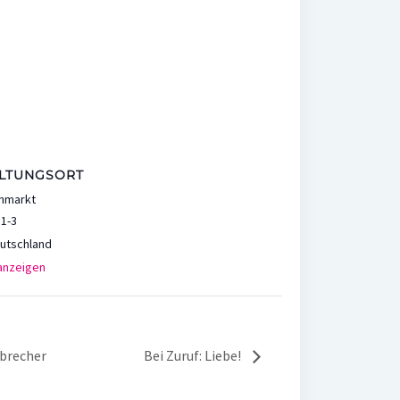
LTUNGSORT
rnmarkt
1-3
utschland
anzeigen
rbrecher
Bei Zuruf: Liebe!