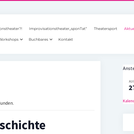
onstheater?!
Improvisationstheater„sponTat“
Theatersport
Aktue
 Workshops
Buchbares
Kontakt
Anst
AU
2
Kalen
funden.
!schichte